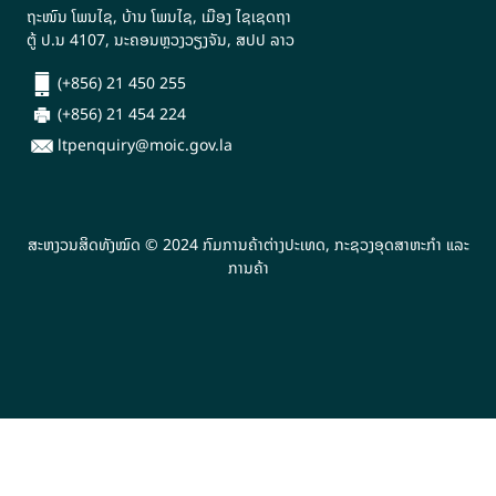
ຖະໜົນ ໂພນໄຊ, ບ້ານ ໂພນໄຊ, ເມືອງ ໄຊເຊດຖາ
ຕູ້ ປ.ນ 4107, ນະຄອນຫຼວງວຽງຈັນ, ສປປ ລາວ
(+856) 21 450 255
(+856) 21 454 224
ltpenquiry@moic.gov.la
ສະຫງວນສິດທັງໝົດ © 2024 ກົມການຄ້າຕ່າງປະເທດ, ກະຊວງອຸດສາຫະກຳ ແລະ
ການຄ້າ