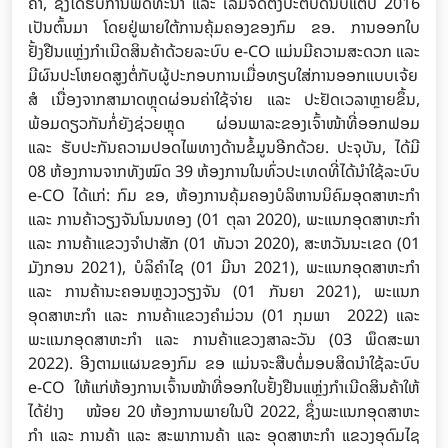
ຄ້າ, ຊຶ່ງໄດ້ຮັບການພັດທະນາ ແລະ ເລີ່ມຈັດຕັ້ງປະຕິບັດນັບແຕ່ປີ 2016
ເປັນຕົ້ນມາ ໂດຍຢູ່ພາຍໃຕ້ການຄຸ້ມຄອງຂອງກົມ ຂອ. ການອອກໃບ
ຢັ້ງຢືນແຫຼ່ງກໍາເນີດສິນຄ້າດ້ວຍລະບົບ e-CO ແມ່ນມີຄວາມສະດວກ ແລະ
ມີຜົນປະໂຫຍດສູງຕໍ່ກັບຜູ້ປະກອບການເມື່ອທຽບໃສ່ການອອກແບບເຈ້ຍ
ສໍ ເນື່ອງຈາກສາມາດຫຼຸດຜ່ອນຄ່າໃຊ້ຈ່າຍ ແລະ ປະຢັດເວລາຫຼາຍຂຶ້ນ,
ພ້ອມດຽວກັນກໍ່ຍັງຊ່ວຍຫຼຸດ ຜ່ອນພາລະຂອງເຈົ້າໜ້າທີ່ອອກຟອມ
ແລະ ຮັບປະກັນຄວາມປອດໄພທາງດ້ານຂໍ້ມູນອີກດ້ວຍ. ປະຈຸບັນ, ໄດ້ມີ
08 ຫ້ອງການຈາກທັງໝົດ 39 ຫ້ອງການໃນທົ່ວປະເທດທີ່ໄດ້ນໍາໃຊ້ລະບົບ
e-CO ໄດ້ແກ່: ກົມ ຂອ, ຫ້ອງການຄຸ້ມຄອງບໍລິຫານນິຄົມອຸດສາຫະກຳ
ແລະ ການຄ້າວຽງຈັນໂນນທອງ (01 ຕຸລາ 2020), ພະແນກອຸດສາຫະກຳ
ແລະ ການຄ້າແຂວງຈຳປາສັກ (01 ທັນວາ 2020), ສະຫວັນນະເຂດ (01
ມັງກອນ 2021), ບໍລິຄຳໄຊ (01 ມີນາ 2021), ພະແນກອຸດສາຫະກຳ
ແລະ ການຄ້ານະຄອນຫຼວງວຽງຈັນ (01 ກັນຍາ 2021), ພະແນກ
ອຸດສາຫະກຳ ແລະ ການຄ້າແຂວງຄຳມ່ວນ (01 ກຸມພາ 2022) ແລະ
ພະແນກອຸດສາຫະກຳ ແລະ ການຄ້າແຂວງສາລະວັນ (03 ພຶດສະພາ
2022). ອີງຕາມແຜນຂອງກົມ ຂອ ແມ່ນຈະສືບຕໍ່ມອບສິດນໍາໃຊ້ລະບົບ
e-CO ໃຫ້ແກ່ຫ້ອງການເຈົ້ານໜ້າທີ່ອອກໃບຢັ້ງຢືນແຫຼ່ງກໍາເນີດສິນຄ້າໃຫ້
ໄດ້ຢ່າງ ໜ້ອຍ 20 ຫ້ອງການພາຍໃນປີ 2022, ຊຶ່ງພະແນກອຸດສາຫະ
ກໍາ ແລະ ການຄ້າ ແລະ ສະພາການຄ້າ ແລະ ອຸດສາຫະກໍາ ແຂວງອຸດົມໄຊ