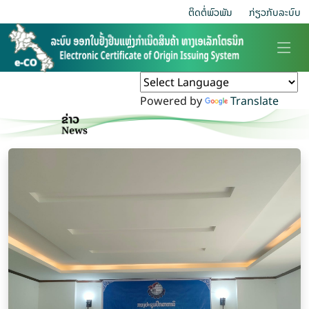
ຕິດຕໍ່ພົວພັນ
ກ່ຽວ​ກັບ​ລະບົບ
Powered by
Translate