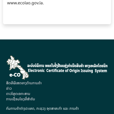
www.ecolao.gov.la.
ສິດທິພິເສດທາງດ້ານການຄ້າ
ຂ່າວ
ດາວໂຫຼດເອກະສານ
ການເຊື່ອມໂຍງທີ່ສຳຄັນ
ກົມການຄ້າຕ່າງປະເທດ, ກະຊວງ ອຸດສາຫະກຳ ແລະ ການຄ້າ