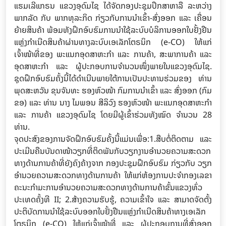
ແຮມເລີແກຣນ ແຂວງອຸດົມໄຊ ໄດ້ຈັດກອງປະຊຸມປຶກສາຫາລື ລະຫວ່າງ
ພາກລັດ ກັບ ພາກທຸລະກິດ ກ່ຽວກັບການນໍາເຂົ້າ-ສົ່ງອອກ ແລະ ເຄື່ອນ
ຍ້າຍສິນຄ້າ ພ້ອມທັງຝຶກອົບຮົມການນຳໃຊ້ລະບົບບໍລິການອອກໃບຢັ້ງຢືນ
ແຫຼ່ງກໍາເນີດສິນຄ້າຜ່ານທາງລະບົບເອເລັກໂຕຣນິກ (e-CO) ໃຫ້ແກ່
ເຈົ້າໜ້າທີ່ຂອງ ພະແນກອຸດສາຫະກຳ ແລະ ການຄ້າ, ສະພາການຄ້າ ແລະ
ອຸດສາຫະກຳ ແລະ ຜູ້ປະກອບການຈຳນວນໜຶ່ງພາຍໃນແຂວງອຸດົມໄຊ.
ຊຸດຝຶກອົບຮົມຄັ້ງນີ້ໄດ້ດຳເນີນພາຍໃຕ້ການເປັນປະທານຮ່ວມຂອງ ທ່ານ
ພຸດສະຫວັນ ຂຸນຈັນທະ ຮອງຫົວໜ້າ ກົມການນຳເຂົ້າ ແລະ ສົ່ງອອກ (ກົມ
ຂອ) ແລະ ທ່ານ ນາງ ໄມພອນ ສີລິວົງ ຮອງຫົວໜ້າ ພະແນກອຸດສາຫະກຳ
ແລະ ການຄ້າ ແຂວງອຸດົມໄຊ ໂດຍມີຜູ້ເຂົ້າຮ່ວມທັງໝົດ ຈຳນວນ 28
ທ່ານ.
ຈຸດປະສົງຂອງການຈັດຝຶກອົບຮົມຄັ້ງນີ້ແມ່ນເພື່ອ:1.ສືບຕໍ່ຕິດຕາມ ແລະ
ປະເມີນຄືນບັນດາໜ້າວຽກທີ່ຕິດພັນກັບວຽກງານອຳນວຍຄວາມສະດວກ
ທາງດ້ານການຄ້າທີ່ຍັງຄົງຄ້າງຈາກ ກອງປະຊຸມຝຶກອົບຮົມ ກ່ຽວກັບ ວຽກ
ອຳນວຍຄວາມສະດວກທາງດ້ານການຄ້າ ໃຫ້ແກ່ຫ້ອງການປະຈຳກອງເລຂາ
ຄະນະກຳມະການອຳນວຍຄວາມສະດວກທາງດ້ານການຄ້າຂັ້ນແຂວງທົ່ວ
ປະເທດຄັ້ງທີ II; 2.ສ້າງຄວາມຮັບຮູ້, ຄວາມເຂົ້າໃຈ ແລະ ສາມາດຈັດຕັ້ງ
ປະຕິບັດການນໍາໃຊ້ລະບົບອອກໃບຢັ້ງຢືນແຫຼ່ງກໍາເນີດສິນຄ້າທາງເອເລັກ
ໂຕຣນິກ (e-CO) ໃຫ້ແກ່ເຈົ້າໜ້າທີ່ ແລະ ຜູ້ປະກອບການທີ່ສົ່ງອອກ