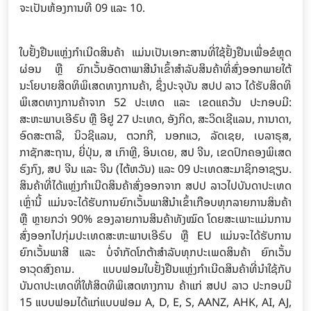
ຈະເປັນຫ້ອງການທີ 09 ແລະ 10.
ໃບຢັ້ງຢືນແຫຼ່ງກຳເນີດສິນຄ້າ ແມ່ນເປັນເອກະສານທີ່ໃຊ້ຢັ້ງຢືນເພື່ອຂໍຫຼຸດ
ຜ່ອນ ຫຼື ຍົກເວັ້ນອັດຕາພາສີນໍາເຂົ້າສໍາລັບສິນຄ້າທີ່ສົ່ງອອກພາຍໃຕ້
ນະໂຍບາຍສິດທິພິເສດທາງການຄ້າ, ຊຶ່ງປະຈຸບັນ ສປປ ລາວ ໄດ້ຮັບສິດທິ
ພິເສດທາງການຄ້າຈາກ 52 ປະເທດ ແລະ ເຂດແຄວ້ນ ປະກອບມີ:
ສະຫະພາບເອີຣົບ ຫຼື ອີຢູ 27 ປະເທດ, ອັງກິດ, ສະວິດເຊີແລນ, ການາດາ,
ອົດສະຕາລີ, ນິວຊີແລນ, ຕວກກີ, ນອກແວ, ລັດເຊຍ, ເບລາຣຸສ,
ກາຊັກສະຖານ, ຍີ່ປຸ່ນ, ສ ເກົາຫຼີ, ອິນເດຍ, ສປ ຈີນ, ເຂດປົກຄອງພິເສດ
ຮົງກົງ, ສປ ຈີນ ແລະ ຈີນ (ໄຕ້ຫວັນ) ແລະ 09 ປະເທດສະມາຊິກອາຊຽນ.
ສິນຄ້າທີ່ໄດ້ແຫຼ່ງກໍາເນີດສິນຄ້າສົ່ງອອກຈາກ ສປປ ລາວໄປບັນດາປະເທດ
ເຫຼົ່ານີ້ ແມ່ນຈະໄດ້ຮັບການຍົກເວັ້ນພາສີນໍາເຂົ້າເກືອບທຸກລາຍການສິນຄ້າ
ຫຼື ຫຼາຍກວ່າ 90% ຂອງລາຍການສິນຄ້າທັງໝົດ ໂດຍສະເພາະແມ່ນການ
ສົ່ງອອກໄປກຸ່ມປະເທດສະຫະພາບເອີຣົບ ຫຼື EU ແມ່ນຈະໄດ້ຮັບການ
ຍົກເວັ້ນພາສີ ແລະ ບໍ່ຈໍາກັດໂກຕ້າສໍາລັບທຸກປະເພດສິນຄ້າ ຍົກເວັ້ນ
ອາວຸດສົງຄາມ. ແບບຟອມໃບຢັ້ງຢືນແຫຼ່ງກໍາເນີດສິນຄ້າທີ່ນໍາໃຊ້ກັບ
ບັນດາປະເທດທີ່ໃຫ້ສິດທິພິເສດທາງການ ຄ້າແກ່ ສປປ ລາວ ປະກອບມີ
15 ແບບຟອມໄດ້ແກ່ແບບຟອມ A, D, E, S, AANZ, AHK, AI, AJ,