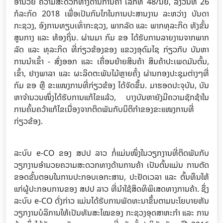
ອຳນວຍ ຄວາມສະດວກທາງດ້ານການຄ້າ ເລກທີ 48/ນຍ, ລົງວັນທີ 26
ກໍລະກົດ 2018 ເພື່ອເປັນກົນໄກໃນການປະສານງານ ລະຫວ່າງ ບັນດາ
ກະຊວງ, ອົງການທຽບເທົ່າກະຊວງ, ພາກລັດ ແລະ ພາກທຸລະກິດ ທັງຂັ້ນ
ສູນກາງ ແລະ ທ້ອງຖິ່ນ. ຜ່ານມາ ກົມ ຂອ ໄດ້ຮັບການລາຍງານຈາກພາກ
ລັດ ແລະ ທຸລະກິດ ທີ່ກ່ຽວຂ້ອງຂອງ ແຂວງອຸດົມໄຊ ກ່ຽວກັບ ບັນຫາ
ການນໍາເຂົ້າ - ສົ່ງອອກ ແລະ ເຄື່ອນຍ້າຍສິນຄ້າ ສິນຄ້າປະເພດມັນຕົ້ນ,
ເຂົ້າ, ຢາງພາລາ ແລະ ຜະລິດຕະພັນໄມ້ຫຼາຍຄັ້ງ ຜ່ານກອງປະຊຸມຕ່າງໆທີ່
ກົມ ຂອ ຫຼື ຂະແໜງການທີ່ກ່ຽວຂ້ອງ ໄດ້ຈັດຂຶ້ນ. ມາຮອດປະຈຸບັນ, ບັນ
ຫາຈໍານວນໜຶ່ງໄດ້ຮັບການແກ້ໄຂແລ້ວ, ບາງບັນຫາຍັງມີຄວາມຊັກຊ້າໃນ
ການຄົ້ນຄວ້າແກ້ໄຂເນື່ອງຈາກຕິດພັນກັບນິຕິກໍາຂອງຂະແໜງການທີ່
ກ່ຽວຂ້ອງ.
ລະບົບ e-CO ຂອງ ສປປ ລາວ ກໍ່ແມ່ນໜຶ່ງໃນວຽກງານທີ່ຕິດພັນກັບ
ວຽກງານອຳນວຍຄວາມສະດວກທາງດ້ານການຄ້າ ເປັນຕົ້ນແມ່ນ ການຕັດ
ຂອດຂັ້ນຕອນໃນການປະກອບເອກະສານ, ປະຢັດເວລາ ແລະ ຕົ້ນທຶນໃຫ້
ແກ່ຜູ້ປະກອບການຂອງ ສປປ ລາວ ທີ່ນຳໃຊ້ສິດທິພິເສດທາງການຄ້າ. ຊຶ່ງ
ລະບົບ e-CO ດັ່ງກ່າວ ແມ່ນໄດ້ຮັບການພັດທະນາຂຶ້ນຕາມນະໂຍບາຍຫັນ
ວຽກງານບໍລິການໃຫ້ເປັນທັນສະໄໝຂອງ ກະຊວງອຸດສາຫະກຳ ແລະ ການ