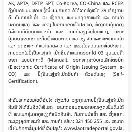
AK, APTA, DFTP, SPT, Co-Korea, CO-China ແລະ RCEP.
ຊຶ່ງບັນດາແບບຟອມເຫຼົ່ານີ້ແມ່ນສາມາດ ຂໍໄດ້ຈາກທັງໝົດ 39 ຫ້ອງການ
ຄື: ກົມການນຳເຂົ້າ ແລະ ສົ່ງອອກ, ພະແນກອຸດສາຫະກຳ ແລະ ການຄ້າ
ນະຄອນຫຼວງ ແລະ ແຂວງ ໃນຂອບເຂດທົ່ວປະເທດ, ຫ້ອງການຄຸ້ມຄອງ
ບໍລິຫານນິຄົມອຸດສາຫະກຳ ແລະ ການຄ້າວຽງຈັນໂນນທອງ, ຄະນະ
ຄຸ້ມຄອງເຂດເສດຖະກິດພິເສດນະຄອນຫຼວງວຽງຈັນ ແລະ ສະພາການຄ້າ
ແລະ ອຸດສາຫະ ກຳແຫ່ງຊາດລາວ ແລະ ແຂວງໃນຂອບເຂດທົ່ວປະເທດ.
ການອອກໃບຢັ້ງຢືນແຫຼ່ງກຳ ເນີດສິນຄ້າສາມາດອອກໄດ້ 03 ຮູບແບບຄື:
ອອກ ແບບປົກກະຕິ (Manual), ອອກທາງລະບົບເອເລັກໂຕຣນິກ
(Electronic Certificate of Origin Issuing System: e-
CO) ແລະ ຢັ້ງຢືນແຫຼ່ງກໍາເນີດສິນຄ້າ ດ້ວຍຕົນເອງ (Self-
Certification).
ສຳລັບພາກສ່ວນໃດທີ່ສົນໃຈ ກ່ຽວກັບ ວຽກງານການຢັ້ງຢືນແຫຼ່ງກຳເນີດ
ສິນຄ້າທີ່ໄດ້ຮັບສິດທິພິເສດ ສາມາດສອບຖາມລາຍລະອຽດເພີ່ມຕື່ມໄດ້
ທີ່ ພະແນກຄຸ້ມຄອງແຫຼ່ງກຳເນີດສິນຄ້າ, ກົມການນຳເຂົ້າ ແລະ ສົ່ງອອກ,
ກະຊວງອຸດສາຫະກຳ ແລະ ການຄ້າ ເບີໂທ: 021 450 255 ແລະ ສາມາດ
ເຂົ້າໄປສຶກສາຂໍ້ມູນໄດ້ທີ່ເວັບໄຊທ໌: www.laotradeportal.gov.la,