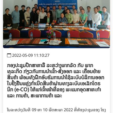
2022-05-09 11:10:27
ກອງປະຊຸມປຶກສາຫາລື ລະຫວ່າງພາກລັດ ກັບ ພາກ
ທຸລະກິດ ກ່ຽວກັບການນໍາເຂົ້າ-ສົ່ງອອກ ແລະ ເຄື່ອນຍ້າຍ
ສິນຄ້າ ພ້ອມທັງຝຶກອົບຮົມການນຳໃຊ້ລະບົບບໍລິການອອກ
ໃບຢັ້ງຢືນແຫຼ່ງກໍາເນີດສິນຄ້າຜ່ານທາງລະບົບເອເລັກໂຕຣ
ນິກ (e-CO) ໃຫ້ແກ່ເຈົ້າໜ້າທີ່ຂອງ ພະແນກອຸດສາຫະກຳ
ແລະ ການຄ້າ, ສະພາການຄ້າ ແລະ
ໃນລະຫວ່າງວັນທີ 09 ຫາ 10 ພຶດສະພາ 2022 ທີ່ຫ້ອງປະຊຸມຂອງ ໂຮງ