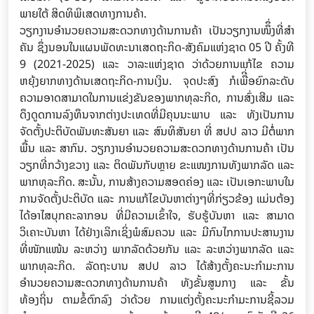
ພາຍໃຕ້ ສິດທິພິເສດທາງການຄ້າ.
ວຽກງານອໍານວຍຄວາມສະດວກທາງດ້ານການຄ້າ ເປັນວຽກງານໜຶຶ່ງທີ່ສໍາ
ຄັນ ຊຶ່ງນອນໃນແຜນພັດທະນາເສດຖະກິດ-ສັງຄົມແຫ່ງຊາດ 05 ປີ ຄັ້ງທີ
9 (2021-2025) ແລະ ວາລະແຫ່ງຊາດ ວ່າດ້ວຍການແກ້ໄຂ ຄວາມ
ຫຍຸ້ງຍາກທາງດ້ານເສດຖະກິດ-ການເງິນ. ຈຸດປະສົງ ກໍເພືີ່ອຍົກລະດັບ
ຄວາມອາດສາມາດໃນການແຂ່ງຂັນຂອງພາກທຸລະກິດ, ການສົ່ງເສີມ ແລະ
ດຶງດູດການລົງທຶນຈາກຕ່າງປະເທດທີ່ມີຄຸນນະພາບ ແລະ ທັງເປັນການ
ຈັດຕັ້ງປະຕິບັດພັນທະສັນຍາ ແລະ ສົນທິສັນຍາ ທີ່ ສປປ ລາວ ມີຕໍໍ່ພາກ
ພື້ນ ແລະ ສາກົນ. ວຽກງານອໍານວຍຄວາມສະດວກທາງດ້ານການຄ້າ ເປັນ
ວຽກທີ່ກວ້າງຂວາງ ແລະ ຕິດພັນກັບຫຼາຍ ຂະແໜງການທັງພາກລັດ ແລະ
ພາກທຸລະກິດ. ສະນັ້ນ, ການສ້າງຄວາມສອດຄ່ອງ ແລະ ເປັນເອກະພາບໃນ
ການຈັດຕັ້ງປະຕິບັດ ແລະ ການແກ້ໄຂບັນຫາຕ່າງໆທີ່ກ່ຽວຂ້ອງ ແມ່ນຕ້ອງ
ໄດ້ອາໄສບຸກຄະລາກອນ ທີ່ມີຄວາມເຂົ້າໃຈ, ຮັບຮູ້ບັນຫາ ແລະ ສາມາດ
ວິເຄາະບັນຫາ ໄດ້ຢ່າງເລິກເຊິ່ງພໍສົມຄວນ ແລະ ມີກົນໄກການປະສານງານ
ທີ່ໜັກແໜ້ນ ລະຫວ່າງ ພາກລັດດ້ວຍກັນ ແລະ ລະຫວ່າງພາກລັດ ແລະ
ພາກທຸລະກິດ. ລັດຖະບານ ສປປ ລາວ ໄດ້ສ້າງຕັ້ງຄະນະກໍາມະການ
ອໍານວຍຄວາມສະດວກທາງດ້ານການຄ້າ ທັງຂັ້ນສູນກາງ ແລະ ຂັ້ນ
ທ້ອງຖິ່ນ ຕາມຂໍ້ຕົກລົງ ວ່າດ້ວຍ ການແຕ່ງຕັ້ງຄະນະກຳມະການຊີ້ລວມ