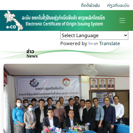
ຕິດຕໍ່ພົວພັນ
ກ່ຽວ​ກັບ​ລະບົບ
Powered by
Translate