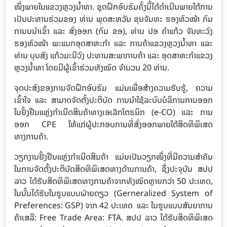
ໜຶ່ງພາຍໃນແຂວງຫຼວງນ້ຳທາ. ຊຸດຝຶກອົບຮົມຄັ້ງນີ້ໄດ້ດຳເນີນພາຍໃຕ້ການ
ເປັນປະທານຮ່ວມຂອງ ທ່ານ ພຸດສະຫວັນ ຂຸນຈັນທະ ຮອງຫົວໜ້າ ກົມ
ການນນຳເຂົ້າ ແລະ ສົ່ງອອກ (ກົມ ຂອ), ທ່ານ ປອ ຄຳແກ້ວ ຈັນທະວົງ
ຮອງຫົວໜ້າ ພະແນກອຸດສາຫະກຳ ແລະ ການຄ້າແຂວງຫຼວງນໍ້າທາ ແລະ
ທ່ານ ບຸນສົງ ແກ້ວມະນີວົງ ປະທານສະພາການຄ້າ ແລະ ອຸດສາຫະກຳແຂວງ
ຫຼວງນ້ຳທາ ໂດຍມີຜູ້ເຂົ້າຮ່ວມທັງໝົດ ຈຳນວນ 20 ທ່ານ.
ຈຸດປະສົງຂອງການຈັດຝຶກອົບຮົມ ແມ່ນເພື່ອສ້າງຄວາມຮັບຮູ້, ຄວາມ
ເຂົ້າໃຈ ແລະ ສາມາດຈັດຕັ້ງປະຕິບັດ ການນໍາໃຊ້ລະບົບບໍລິການການອອກ
ໃບຢັ້ງຢືນແຫຼ່ງກໍາເນີດສິນຄ້າທາງເອເລັກໂຕຣນິກ (e-CO) ແລະ ການ
ອອກ CPE ໃຫ້ແກ່ຜູ້ປະກອບການທີ່ສົ່ງອອກພາຍໃຕ້ສິດທິພິເສດ
ທາງການຄ້າ.
ວຽກງານຢັ້ງຢືນແຫຼ່ງກຳເນີດສິນຄ້າ ແມ່ນເປັນວຽກໜຶ່ງທີ່ມີຄວາມສຳຄັນ
ໃນການຈັດຕັ້ງປະຕິບັດສິດທິພິເສດທາງດ້ານການຄ້າ, ຊຶ່ງປະຈຸບັນ ສປປ
ລາວ ໄດ້ຮັບສິດທິພິເສດທາງການຄ້າຈາກທັງໝົດຫຼາຍກວ່າ 50 ປະເທດ,
ໃນນັ້ນໄດ້ຮັບໃນຮູບແບບຝ່າຍດຽວ (Gerneralized System of
Preferences: GSP) ຈາກ 42 ປະເທດ ແລະ ໃນຮູບແບບສັນຍາການ
ຄ້າເສລີ: Free Trade Area: FTA. ສປປ ລາວ ໄດ້ຮັບສິດທິພິເສດ