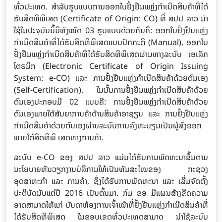
ທົ່ວປະເທດ. ສໍາລັບຮູບແບບການອອກໃບຢັ້ງຢືນແຫຼ່ງກຳເນີດສິນຄ້າທີ່ໄດ້
ຮັບສິດທິພິເສດ (Certificate of Origin: CO) ທີ່ ສປປ ລາວ ນໍາ
ໃຊ້ໃນປະຈຸບັນນີ້ມີທັງໝົດ 03 ຮູບແບບດ້ວຍກັນຄື: ອອກໃບຢັ້ງຢືນແຫຼ່ງ
ກຳເນີດສິນຄ້າທີ່ໄດ້ຮັບສິດທິພິເສດແບບປົກກະຕິ (Manual), ອອກໃບ
ຢັ້ງຢືນແຫຼ່ງກຳເນີດສິນຄ້າທີ່ໄດ້ຮັບສິດທິພິເສດຜ່ານທາງລະບົບ ເອເລັກ
ໂຕຣນິກ (Electronic Certificate of Origin Issuing
System: e-CO) ແລະ ການຢັ້ງຢືນແຫຼ່ງກຳເນີດສິນຄ້າດ້ວຍຕົນເອງ
(Self-Certification). ໃນນັ້ນການຢັ້ງຢືນແຫຼ່ງກຳເນີດສິນຄ້າດ້ວຍ
ຕົນເອງປະກອບມີ 02 ແບບຄື: ການຢັ້ງຢືນແຫຼ່ງກໍາເນີດສິນຄ້າດ້ວຍ
ຕົນເອງພາຍໃຕ້ສັນຍາການຄ້າດ້ານສິນຄ້າອາຊຽນ ແລະ ການຢັ້ງຢືນແຫຼ່ງ
ກຳເນີດສິນຄ້າດ້ວຍຕົນເອງຜ່ານລະບົບການລົງທະບຽນເປັນຜູ້ສົ່ງອອກ
ພາຍໃຕ້ສິດທິພິ ເສດທາງການຄ້າ.
ລະບົບ e-CO ຂອງ ສປປ ລາວ ແມ່ນໄດ້ຮັບການພັດທະນາຂຶ້ນຕາມ
ນະໂຍບາຍຫັນວຽກງານບໍລິການໃຫ້ເປັນທັນສະໄໝຂອງ ກະຊວງ
ອຸດສາຫະກຳ ແລະ ການຄ້າ, ຊຶ່ງໄດ້ຮັບການພັດທະນາ ແລະ ເລີ່ມຈັດຕັ້ງ
ປະຕິບັດນັບແຕ່ປີ 2016 ເປັນຕົ້ນມາ. ກົມ ຂອ ມີແຜນສ້າງຂີດຄວາມ
ອາດສາມາດໃຫ້ແກ່ ບັນດາຫ້ອງການເຈົ້າໜ້າທີ່ຢັ້ງຢືນແຫຼ່ງກຳເນີດສິນຄ້າທີ່
ໄດ້ຮັບສິດທິພິເສດ ໃນຂອບເຂດທົ່ວປະເທດສາມາດ ນໍາໃຊ້ລະບົບ