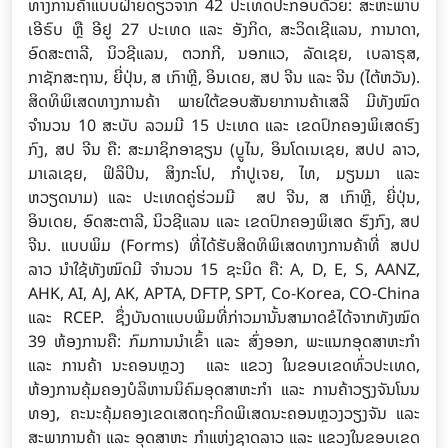
ທາງການຄ້າແບບຝ່າຍດຽວຈາກ 42 ປະເທດປະກອບດ້ວຍ: ສະຫະພາບ
ເອີຣົບ ຫຼື ອີຢູ 27 ປະເທດ ແລະ ອັງກິດ, ສະວິດເຊີແລນ, ການາດາ,
ອົດສະຕາລີ, ນິວຊີແລນ, ຕວກກີ, ນອກແວ, ລັດເຊຍ, ເບລາຣຸສ,
ກາຊັກສະຖານ, ຍີ່ປຸ່ນ, ສ ເກົາຫຼີ, ອິນເດຍ, ສປ ຈີນ ແລະ ຈີນ (ໄຕ້ຫວັນ).
ສິດທິພິເສດທາງການຄ້າ ພາຍໃຕ້ຂອບສັນຍາການຄ້າເສລີ ມີທັງໝົດ
ຈຳນວນ 10 ສະບັບ ລວມມີ 15 ປະເທດ ແລະ ເຂດປົກຄອງພິເສດຮົງ
ກົງ, ສປ ຈີນ ຄື: ສະມາຊິກອາຊຽນ (ບຼູໄນ, ອິນໂດເນເຊຍ, ສປປ ລາວ,
ມາເລເຊຍ, ຟິລິປິນ, ສິງກະໂປ, ກໍາປູເຈຍ, ໄທ, ມຽນມາ ແລະ
ຫວຽດນາມ) ແລະ ປະເທດຄູ່ຮ່ວມມີ ສປ ຈີນ, ສ ເກົາຫຼີ, ຍີ່ປຸ່ນ,
ອິນເດຍ, ອົດສະຕາລີ, ນິວຊີແລນ ແລະ ເຂດປົກຄອງພິເສດ ຮົງກົງ, ສປ
ຈີນ. ແບບພິມ (Forms) ທີ່ໄດ້ຮັບສິດທິພິເສດທາງການຄ້າທີ່ ສປປ
ລາວ ນໍາໃຊ້ທັງໝົດມີ ຈໍານວນ 15 ຊະນິດ ຄື: A, D, E, S, AANZ,
AHK, AI, AJ, AK, APTA, DFTP, SPT, Co-Korea, CO-China
ແລະ RCEP. ຊຶ່ງບັນດາແບບພິມທີ່ກ່າວມານັ້ນສາມາດຂໍໄດ້ຈາກທັງໝົດ
39 ຫ້ອງການຄື: ກົມການນຳເຂົ້າ ແລະ ສົ່ງອອກ, ພະແນກອຸດສາຫະກຳ
ແລະ ການຄ້າ ນະຄອນຫຼວງ ແລະ ແຂວງ ໃນຂອບເຂດທົ່ວປະເທດ,
ຫ້ອງການຄຸ້ມຄອງບໍລິຫານນິຄົມອຸດສາຫະກຳ ແລະ ການຄ້າວຽງຈັນໂນນ
ທອງ, ຄະນະຄຸ້ມຄອງເຂດເສດຖະກິດພິເສດນະຄອນຫຼວງວຽງຈັນ ແລະ
ສະພາການຄ້າ ແລະ ອຸດສາຫະ ກຳແຫ່ງຊາດລາວ ແລະ ແຂວງໃນຂອບເຂດ