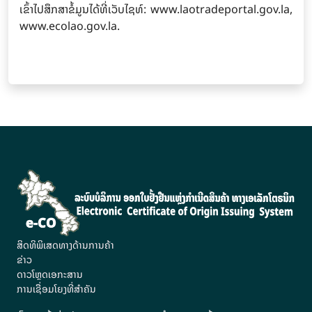
ເຂົ້າໄປສຶກສາຂໍ້ມູນໄດ້ທີ່ເວັບໄຊທ໌: www.laotradeportal.gov.la,
www.ecolao.gov.la.
ສິດທິພິເສດທາງດ້ານການຄ້າ
ຂ່າວ
ດາວໂຫຼດເອກະສານ
ການເຊື່ອມໂຍງທີ່ສຳຄັນ