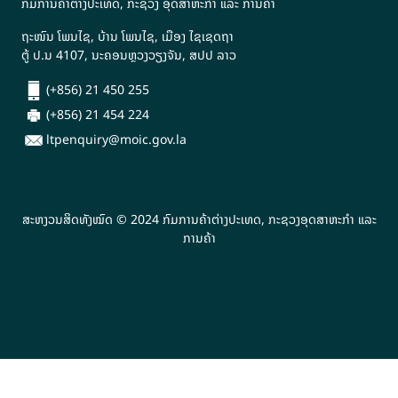
ກົມການຄ້າຕ່າງປະເທດ, ກະຊວງ ອຸດສາຫະກຳ ແລະ ການຄ້າ
ຖະໜົນ ໂພນໄຊ, ບ້ານ ໂພນໄຊ, ເມືອງ ໄຊເຊດຖາ
ຕູ້ ປ.ນ 4107, ນະຄອນຫຼວງວຽງຈັນ, ສປປ ລາວ
(+856) 21 450 255
(+856) 21 454 224
ltpenquiry@moic.gov.la
ສະຫງວນສິດທັງໝົດ © 2024 ກົມການຄ້າຕ່າງປະເທດ, ກະຊວງອຸດສາຫະກຳ ແລະ
ການຄ້າ