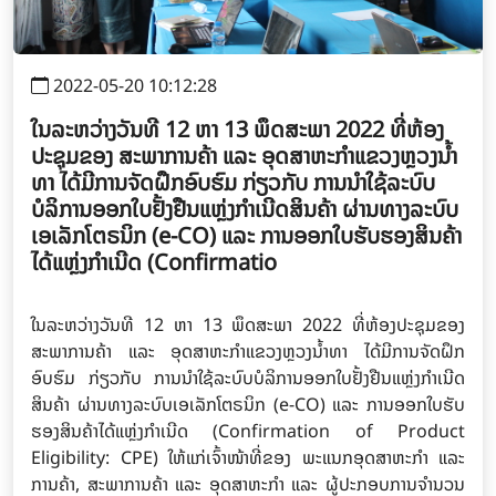
2022-05-20 10:12:28
ໃນລະຫວ່າງວັນທີ 12 ຫາ 13 ພຶດສະພາ 2022 ທີ່ຫ້ອງ
ປະຊຸມຂອງ ສະພາການຄ້າ ແລະ ອຸດສາຫະກຳແຂວງຫຼວງນ້ຳ
ທາ ໄດ້ມີການຈັດຝຶກອົບຮົມ ກ່ຽວກັບ ການນຳໃຊ້ລະບົບ
ບໍລິການອອກໃບຢັ້ງຢືນແຫຼ່ງກໍາເນີດສິນຄ້າ ຜ່ານທາງລະບົບ
ເອເລັກໂຕຣນິກ (e-CO) ແລະ ການອອກໃບຮັບຮອງສິນຄ້າ
ໄດ້ແຫຼ່ງກໍາເນີດ (Confirmatio
ໃນລະຫວ່າງວັນທີ 12 ຫາ 13 ພຶດສະພາ 2022 ທີ່ຫ້ອງປະຊຸມຂອງ
ສະພາການຄ້າ ແລະ ອຸດສາຫະກຳແຂວງຫຼວງນ້ຳທາ ໄດ້ມີການຈັດຝຶກ
ອົບຮົມ ກ່ຽວກັບ ການນຳໃຊ້ລະບົບບໍລິການອອກໃບຢັ້ງຢືນແຫຼ່ງກໍາເນີດ
ສິນຄ້າ ຜ່ານທາງລະບົບເອເລັກໂຕຣນິກ (e-CO) ແລະ ການອອກໃບຮັບ
ຮອງສິນຄ້າໄດ້ແຫຼ່ງກໍາເນີດ (Confirmation of Product
Eligibility: CPE) ໃຫ້ແກ່ເຈົ້າໜ້າທີ່ຂອງ ພະແນກອຸດສາຫະກຳ ແລະ
ການຄ້າ, ສະພາການຄ້າ ແລະ ອຸດສາຫະກຳ ແລະ ຜູ້ປະກອບການຈຳນວນ