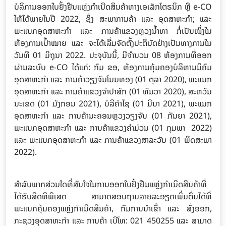
ບໍລິການອອກໃບຢັ້ງຢືນແຫຼ່ງກໍາເນີດສິນຄ້າທາງເອເລັກໂຕຣນິກ ຫຼື e-CO
ໃຫ້ໄດ້ພາຍໃນປີ 2022, ຊຶ່ງ ສະພາການຄ້າ ແລະ ອຸດສາຫະກຳ; ແລະ
ພະແນກອຸດສາຫະກຳ ແລະ ການຄ້າແຂວງຫຼວງນໍ້າທາ ກໍ່ເປັນໜຶ່ງໃນ
ຫ້ອງການເປົ້າໝາຍ ແລະ ຈະໄດ້ເລີ່ມຈັດຕັ້ງປະຕິບັດຢ່າງເປັນທາງການໃນ
ວັນທີ 01 ມິຖຸນາ 2022. ປະຈຸບັນນີ້, ມີຈຳນວນ 08 ຫ້ອງການທີ່ອອກ
ຜ່ານລະບົບ e-CO ໄດ້ແກ່: ກົມ ຂອ, ຫ້ອງການຄຸ້ມຄອງບໍລິຫານນິຄົມ
ອຸດສາຫະກຳ ແລະ ການຄ້າວຽງຈັນໂນນທອງ (01 ຕຸລາ 2020), ພະແນກ
ອຸດສາຫະກຳ ແລະ ການຄ້າແຂວງຈຳປາສັກ (01 ທັນວາ 2020), ສະຫວັນ
ນະເຂດ (01 ມັງກອນ 2021), ບໍລິຄຳໄຊ (01 ມີນາ 2021), ພະແນກ
ອຸດສາຫະກຳ ແລະ ການຄ້ານະຄອນຫຼວງວຽງຈັນ (01 ກັນຍາ 2021),
ພະແນກອຸດສາຫະກຳ ແລະ ການຄ້າແຂວງຄຳມ່ວນ (01 ກຸມພາ 2022)
ແລະ ພະແນກອຸດສາຫະກຳ ແລະ ການຄ້າແຂວງສາລະວັນ (01 ພຶດສະພາ
2022).
ສຳລັບພາກສ່ວນໃດທີ່ສົນໃຈໃນການອອກໃບຢັ້ງຢືນແຫຼ່ງກຳເນີດສິນຄ້າທີ່
ໄດ້ຮັບສິດທິພິເສດ ສາມາດສອບຖາມລາຍລະອຽດເພີ່ມຕື່ມໄດ້ທີ່
ພະແນກຄຸ້ມຄອງແຫຼ່ງກຳເນີດສິນຄ້າ, ກົມການນຳເຂົ້າ ແລະ ສົ່ງອອກ,
ກະຊວງອຸດສາຫະກຳ ແລະ ການຄ້າ ເບີໂທ: 021 450255 ແລະ ສາມາດ