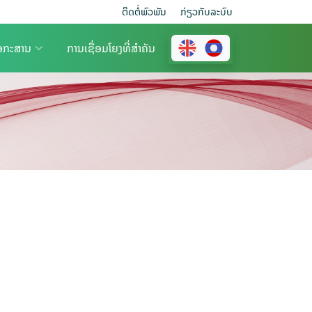
ຕິດຕໍ່ພົວພັນ
ກ່ຽວ​ກັບ​ລະບົບ
ອກະສານ
ການເຊື່ອມໂຍງທີ່ສຳຄັນ