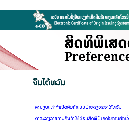
ຈີນໄຕ້ຫວັນ
ລະບຽບແຫຼ່ງກຳເນີດສິນຄ້າແບບຝ່າຍດຽວຂອງໃຕ້ຫວັນ
ຕາຕະລາງລາຍການສິນຄ້າທີ່ໄດ້ຮັບສິດທິພິເສດໃນການຍົກເວັ