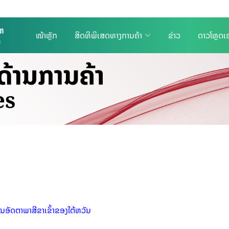
ໜ້າຫຼັກ
ສິດທິພິເສດທາງການຄ້າ
ຂ່າວ
ດາວໂຫຼດເ
້ນອັດຕາພາສີຂາເຂົ້າຂອງໃຕ້ຫວັນ