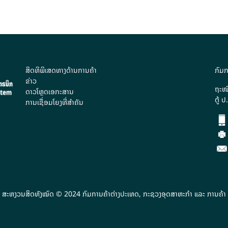
ສິດທິພິເສດທາງດ້ານການຄ້າ
ກົມກ
ຂ່າວ
ຖະໜົ
ດາວໂຫຼດເອກະສານ
ຕູ້ 
ການເຊື່ອມໂຍງທີ່ສຳຄັນ
ສະຫງວນສິດທັງໝົດ © 2024 ກົມການຄ້າຕ່າງປະເທດ, ກະຊວງອຸດສາຫະກຳ ແລະ ການຄ້າ