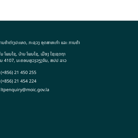
ານຄ້າຕ່າງປະເທດ, ກະຊວງ ອຸດສາຫະກຳ ແລະ ການຄ້າ
ນ ໂພນໄຊ, ບ້ານ ໂພນໄຊ, ເມືອງ ໄຊເຊດຖາ
ປ.ນ 4107, ນະຄອນຫຼວງວຽງຈັນ, ສປປ ລາວ
(+856) 21 450 255
(+856) 21 454 224
ltpenquiry@moic.gov.la